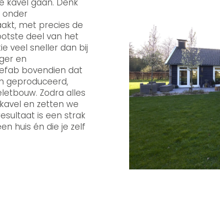
e kavel gaan. Denk
e onder
kt, met precies de
ootste deel van het
 veel sneller dan bij
ager en
refab bovendien dat
en geproduceerd,
letbouw. Zodra alles
 kavel en zetten we
esultaat is een strak
n huis én die je zelf