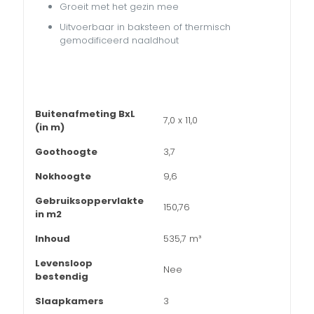
Groeit met het gezin mee
Uitvoerbaar in baksteen of thermisch
gemodificeerd naaldhout
Buitenafmeting BxL
7,0 x 11,0
(in m)
Goothoogte
3,7
Nokhoogte
9,6
Gebruiksoppervlakte
150,76
in m2
Inhoud
535,7 m³
Levensloop
Nee
bestendig
Slaapkamers
3