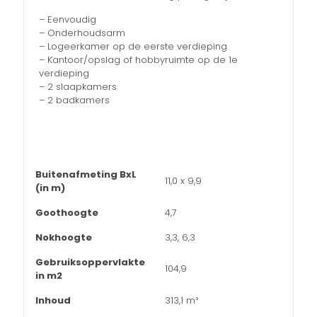
– Eenvoudig
– Onderhoudsarm
– Logeerkamer op de eerste verdieping
– Kantoor/opslag of hobbyruimte op de 1e
verdieping
– 2 slaapkamers
– 2 badkamers
Buitenafmeting BxL
11,0 x 9,9
(in m)
Goothoogte
4,7
Nokhoogte
3,3, 6,3
Gebruiksoppervlakte
104,9
in m2
Inhoud
313,1 m³