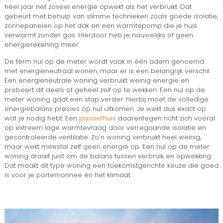
heel jaar net zoveel energie opwekt als het verbruikt. Dat
gebeurt met behulp van slimme technieken zoals goede isolatie,
zonnepanelen op het dak en een warmtepomp die je huis
verwarmt zonder gas. Hierdoor heb je nauwelijks of geen
energierekening meer.
De term nul op de meter wordt vaak in één adem genoemd
met energieneutraal wonen, maar er is een belangrijk verschil.
Een energieneutrale woning verbruikt weinig energie en
probeert dit deels of geheel zelf op te wekken. Een nul op de
meter woning gaat een stap verder: hierbij moet de volledige
energiebalans precies op nul uitkomen. Je wekt dus exact op
wat je nodig hebt. Een
passiefhuis
daarentegen richt zich vooral
op extreem lage warmtevraag door verregaande isolatie en
gecontroleerde ventilatie. Zo’n woning verbruikt heel weinig,
maar wekt meestal zelf geen energie op. Een nul op de meter
woning draait juist om de balans tussen verbruik en opwekking.
Dat maakt dit type woning een toekomstgerichte keuze die goed
is voor je portemonnee én het klimaat.